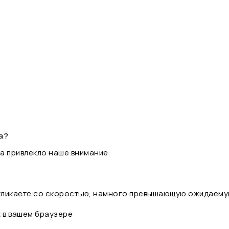
а?
а привлекло наше внимание.
 кликаете со скоростью, намного превышающую ожидаему
t в вашем браузере