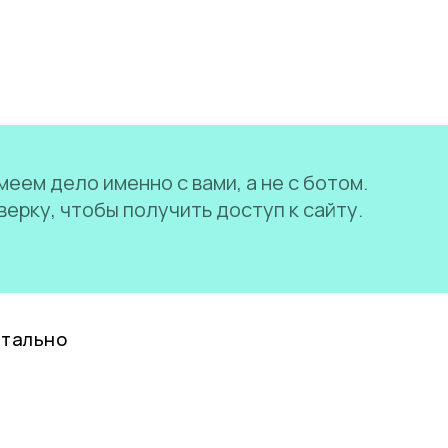
еем дело именно с вами, а не с ботом.
ерку, чтобы получить доступ к сайту.
нтально