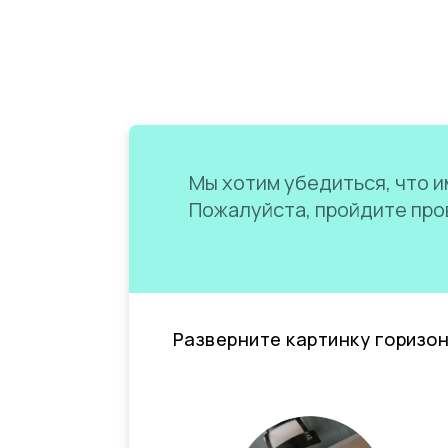
Мы хотим убедиться, что им
Пожалуйста, пройдите пров
Разверните картинку горизо