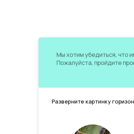
Мы хотим убедиться, что им
Пожалуйста, пройдите пров
Разверните картинку горизо