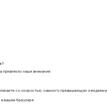
а?
а привлекло наше внимание.
 кликаете со скоростью, намного превышающую ожидаему
t в вашем браузере