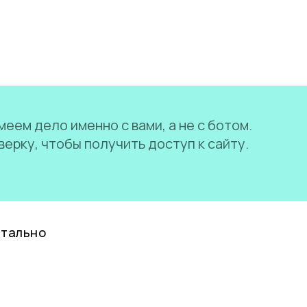
еем дело именно с вами, а не с ботом.
ерку, чтобы получить доступ к сайту.
нтально