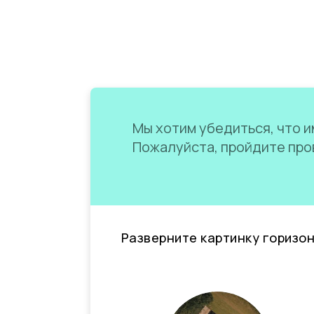
Мы хотим убедиться, что им
Пожалуйста, пройдите пров
Разверните картинку горизо