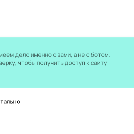
еем дело именно с вами, а не с ботом.
ерку, чтобы получить доступ к сайту.
нтально