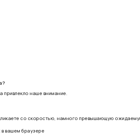
а?
а привлекло наше внимание.
 кликаете со скоростью, намного превышающую ожидаему
t в вашем браузере