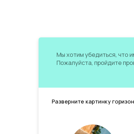
Мы хотим убедиться, что им
Пожалуйста, пройдите пров
Разверните картинку горизо