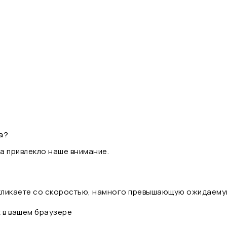
а?
а привлекло наше внимание.
 кликаете со скоростью, намного превышающую ожидаему
t в вашем браузере