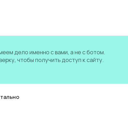
еем дело именно с вами, а не с ботом.
ерку, чтобы получить доступ к сайту.
нтально