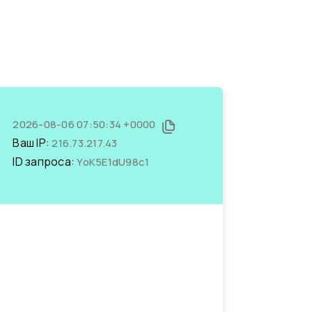
2026-08-06 07:50:34 +0000
Ваш IP:
216.73.217.43
ID запроса:
YoK5E1dU98c1