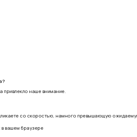
а?
а привлекло наше внимание.
 кликаете со скоростью, намного превышающую ожидаему
t в вашем браузере