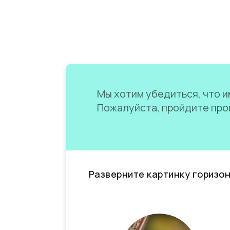
Мы хотим убедиться, что им
Пожалуйста, пройдите пров
Разверните картинку горизо