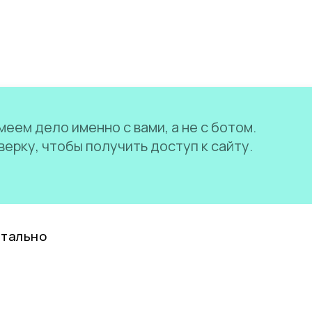
еем дело именно с вами, а не с ботом.
ерку, чтобы получить доступ к сайту.
нтально