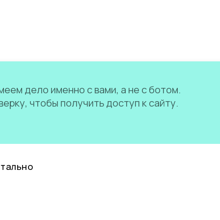
еем дело именно с вами, а не с ботом.
ерку, чтобы получить доступ к сайту.
нтально