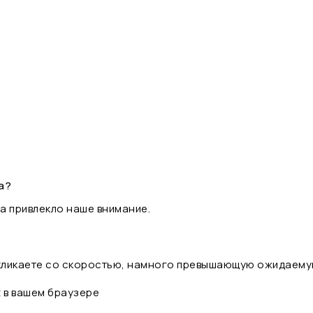
а?
а привлекло наше внимание.
 кликаете со скоростью, намного превышающую ожидаему
t в вашем браузере