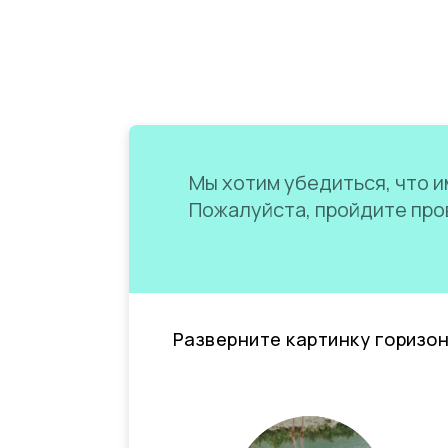
Мы хотим убедиться, что им
Пожалуйста, пройдите пров
Разверните картинку горизо