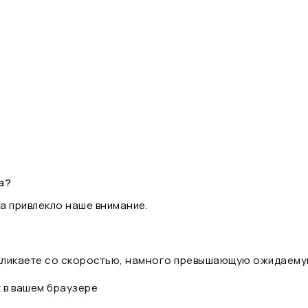
а?
а привлекло наше внимание.
 кликаете со скоростью, намного превышающую ожидаему
t в вашем браузере