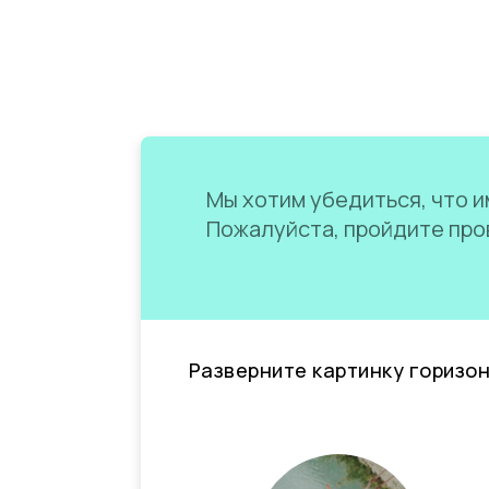
Мы хотим убедиться, что им
Пожалуйста, пройдите пров
Разверните картинку горизо