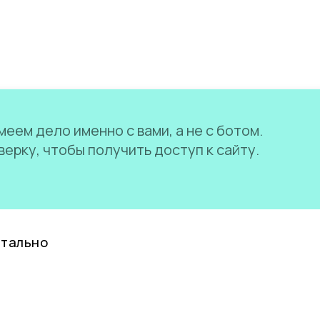
еем дело именно с вами, а не с ботом.
ерку, чтобы получить доступ к сайту.
нтально