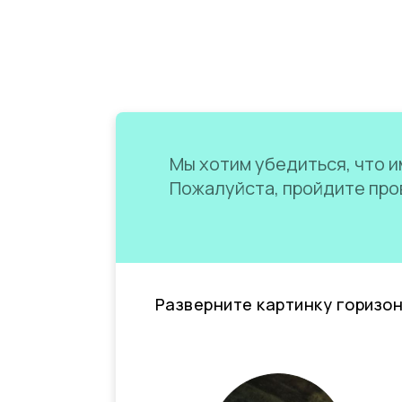
Мы хотим убедиться, что им
Пожалуйста, пройдите пров
Разверните картинку горизо