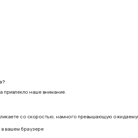
а?
а привлекло наше внимание.
 кликаете со скоростью, намного превышающую ожидаему
t в вашем браузере