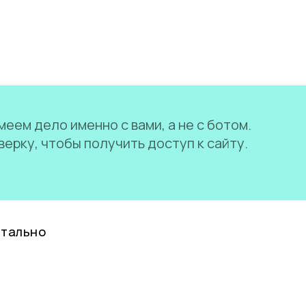
еем дело именно с вами, а не с ботом.
ерку, чтобы получить доступ к сайту.
нтально