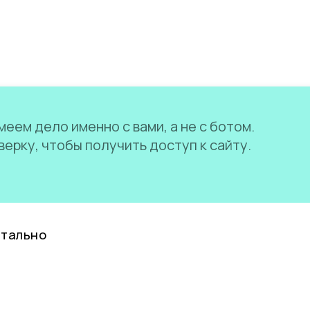
еем дело именно с вами, а не с ботом.
ерку, чтобы получить доступ к сайту.
нтально