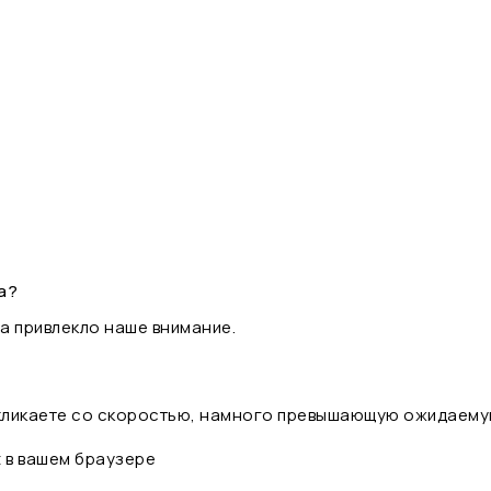
а?
а привлекло наше внимание.
 кликаете со скоростью, намного превышающую ожидаему
t в вашем браузере