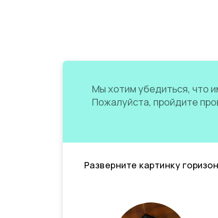
Мы хотим убедиться, что им
Пожалуйста, пройдите пров
Разверните картинку горизо