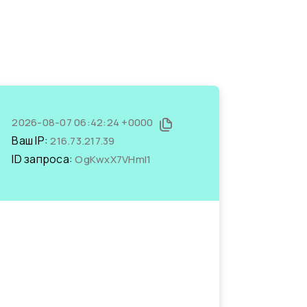
2026-08-07 06:42:24 +0000
Ваш IP:
216.73.217.39
ID запроса:
OgKwxX7VHmI1