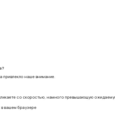
а?
а привлекло наше внимание.
 кликаете со скоростью, намного превышающую ожидаему
t в вашем браузере