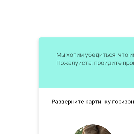
Мы хотим убедиться, что им
Пожалуйста, пройдите пров
Разверните картинку горизо