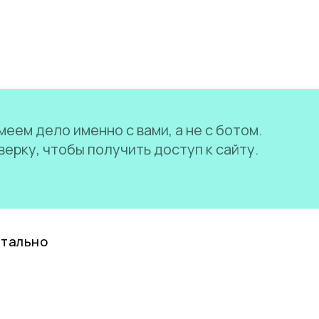
еем дело именно с вами, а не с ботом.
ерку, чтобы получить доступ к сайту.
нтально