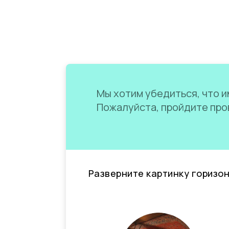
Мы хотим убедиться, что им
Пожалуйста, пройдите пров
Разверните картинку горизо