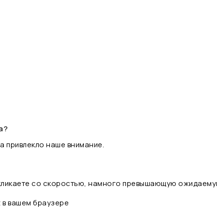
а?
а привлекло наше внимание.
 кликаете со скоростью, намного превышающую ожидаему
t в вашем браузере