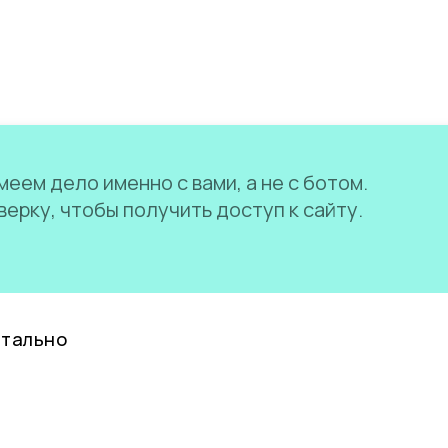
еем дело именно с вами, а не с ботом.
ерку, чтобы получить доступ к сайту.
нтально