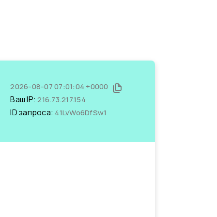
2026-08-07 07:01:04 +0000
Ваш IP:
216.73.217.154
ID запроса:
41LvWo6DfSw1