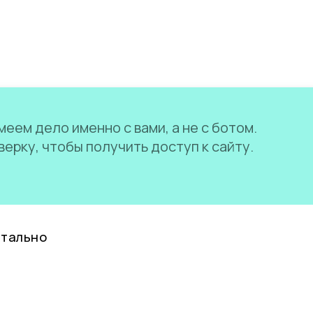
еем дело именно с вами, а не с ботом.
ерку, чтобы получить доступ к сайту.
нтально