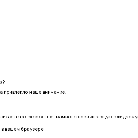
а?
а привлекло наше внимание.
 кликаете со скоростью, намного превышающую ожидаему
t в вашем браузере