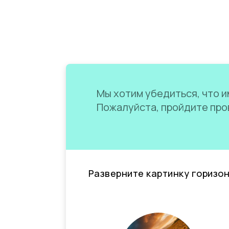
Мы хотим убедиться, что им
Пожалуйста, пройдите пров
Разверните картинку горизо