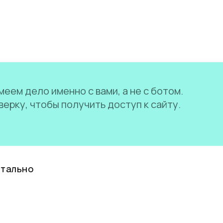
еем дело именно с вами, а не с ботом.
ерку, чтобы получить доступ к сайту.
нтально