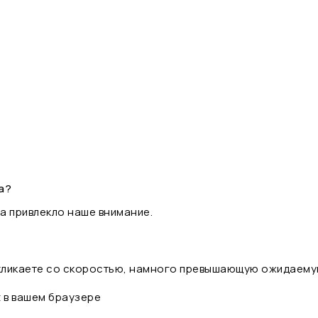
а?
а привлекло наше внимание.
 кликаете со скоростью, намного превышающую ожидаему
t в вашем браузере