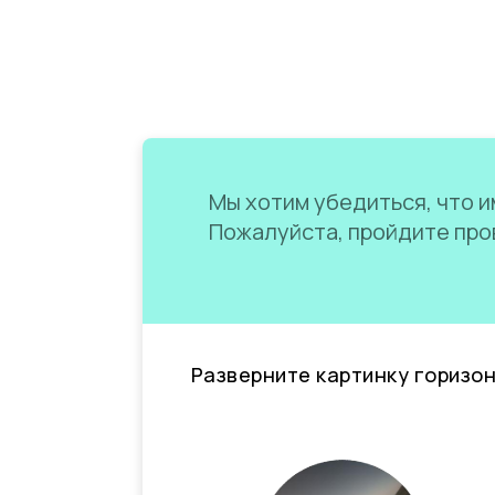
Мы хотим убедиться, что им
Пожалуйста, пройдите пров
Разверните картинку горизо