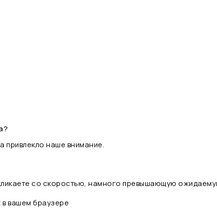
а?
а привлекло наше внимание.
 кликаете со скоростью, намного превышающую ожидаему
t в вашем браузере