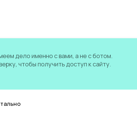
еем дело именно с вами, а не с ботом.
ерку, чтобы получить доступ к сайту.
нтально