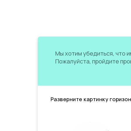
Мы хотим убедиться, что им
Пожалуйста, пройдите пров
Разверните картинку горизо