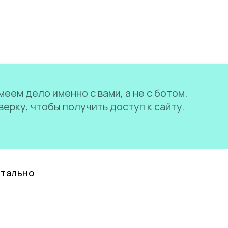
еем дело именно с вами, а не с ботом.
ерку, чтобы получить доступ к сайту.
нтально