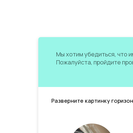
Мы хотим убедиться, что им
Пожалуйста, пройдите пров
Разверните картинку горизо