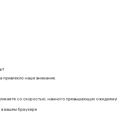
а?
а привлекло наше внимание.
 кликаете со скоростью, намного превышающую ожидаему
t в вашем браузере