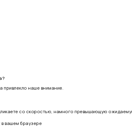
а?
а привлекло наше внимание.
 кликаете со скоростью, намного превышающую ожидаему
t в вашем браузере