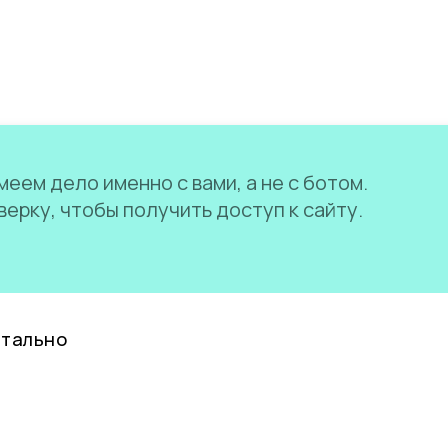
еем дело именно с вами, а не с ботом.
ерку, чтобы получить доступ к сайту.
нтально