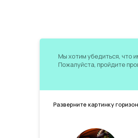
Мы хотим убедиться, что им
Пожалуйста, пройдите пров
Разверните картинку горизо