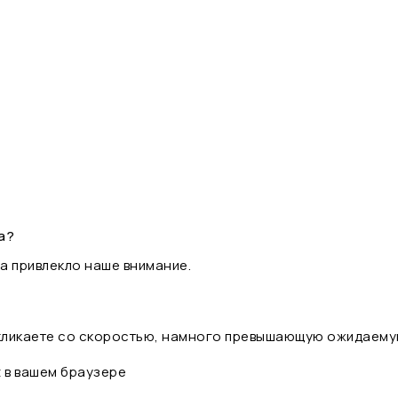
а?
а привлекло наше внимание.
 кликаете со скоростью, намного превышающую ожидаему
t в вашем браузере