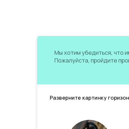
Мы хотим убедиться, что им
Пожалуйста, пройдите пров
Разверните картинку горизо