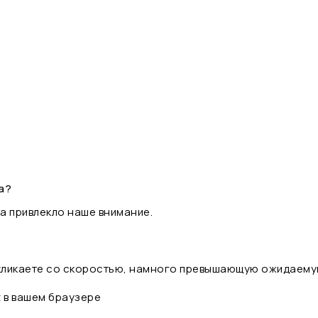
а?
а привлекло наше внимание.
 кликаете со скоростью, намного превышающую ожидаему
t в вашем браузере