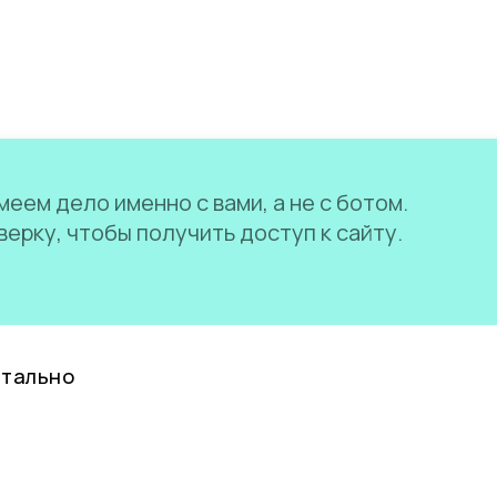
еем дело именно с вами, а не с ботом.
ерку, чтобы получить доступ к сайту.
нтально