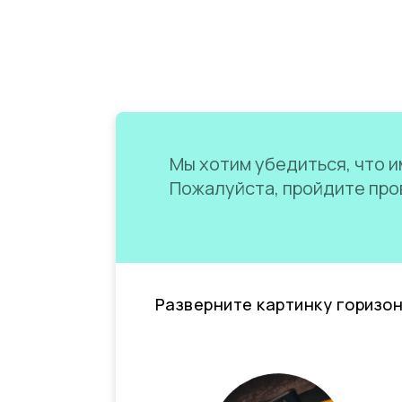
Мы хотим убедиться, что им
Пожалуйста, пройдите пров
Разверните картинку горизо