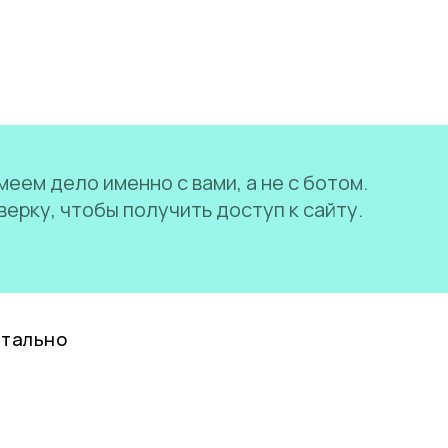
еем дело именно с вами, а не с ботом.
ерку, чтобы получить доступ к сайту.
нтально