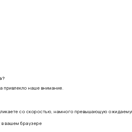
а?
а привлекло наше внимание.
 кликаете со скоростью, намного превышающую ожидаему
t в вашем браузере