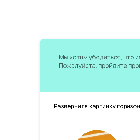
Мы хотим убедиться, что им
Пожалуйста, пройдите пров
Разверните картинку горизо