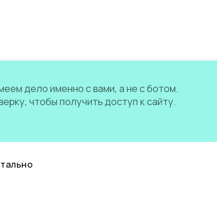
еем дело именно с вами, а не с ботом.
ерку, чтобы получить доступ к сайту.
нтально