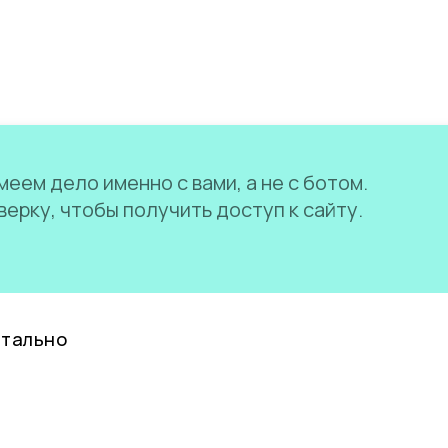
еем дело именно с вами, а не с ботом.
ерку, чтобы получить доступ к сайту.
нтально