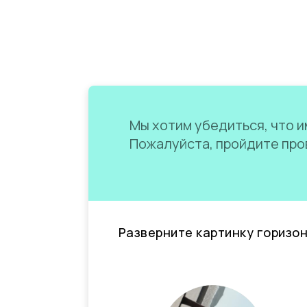
Мы хотим убедиться, что им
Пожалуйста, пройдите пров
Разверните картинку горизо