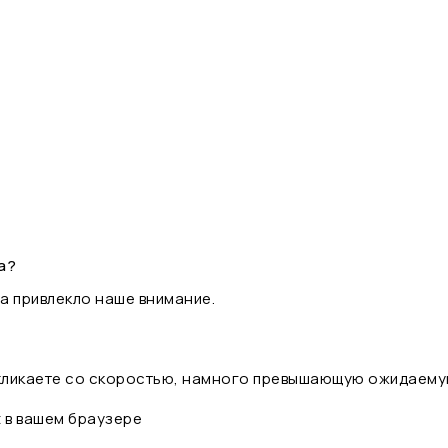
а?
а привлекло наше внимание.
 кликаете со скоростью, намного превышающую ожидаему
t в вашем браузере