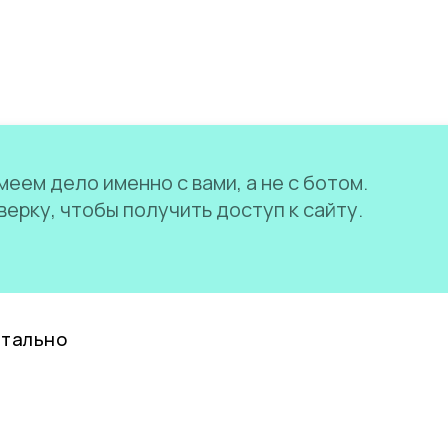
еем дело именно с вами, а не с ботом.
ерку, чтобы получить доступ к сайту.
нтально