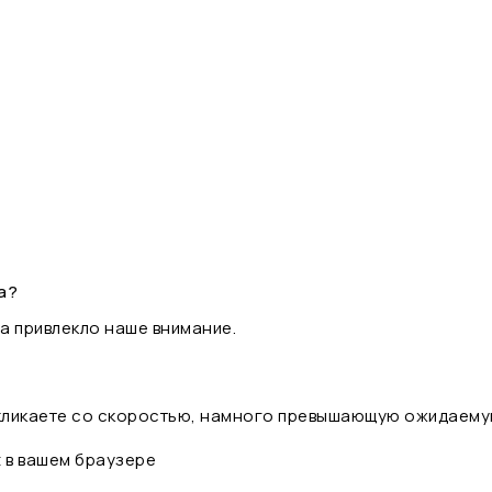
а?
а привлекло наше внимание.
 кликаете со скоростью, намного превышающую ожидаему
t в вашем браузере