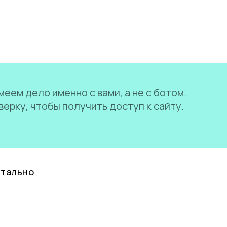
еем дело именно с вами, а не с ботом.
ерку, чтобы получить доступ к сайту.
нтально