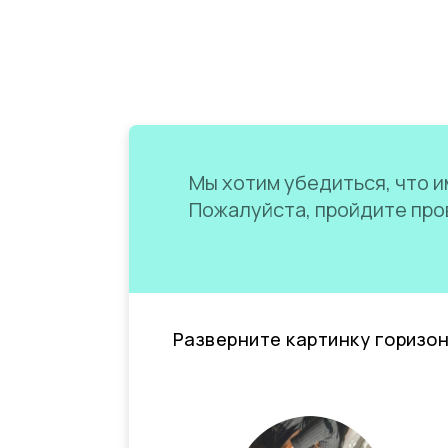
Мы хотим убедиться, что им
Пожалуйста, пройдите пров
Разверните картинку горизо