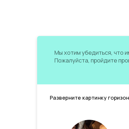
Мы хотим убедиться, что им
Пожалуйста, пройдите пров
Разверните картинку горизо