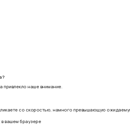
а?
а привлекло наше внимание.
 кликаете со скоростью, намного превышающую ожидаему
t в вашем браузере