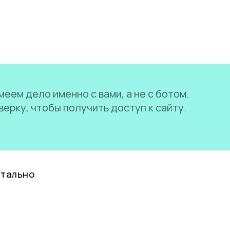
еем дело именно с вами, а не с ботом.
ерку, чтобы получить доступ к сайту.
нтально