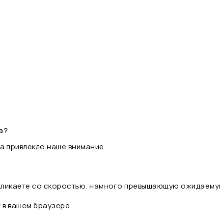
а?
а привлекло наше внимание.
 кликаете со скоростью, намного превышающую ожидаему
t в вашем браузере