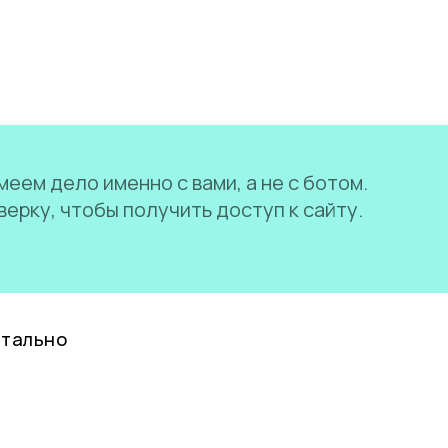
еем дело именно с вами, а не с ботом.
ерку, чтобы получить доступ к сайту.
нтально