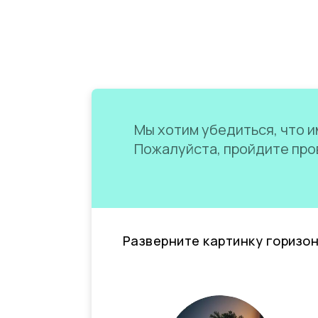
Мы хотим убедиться, что им
Пожалуйста, пройдите пров
Разверните картинку горизо