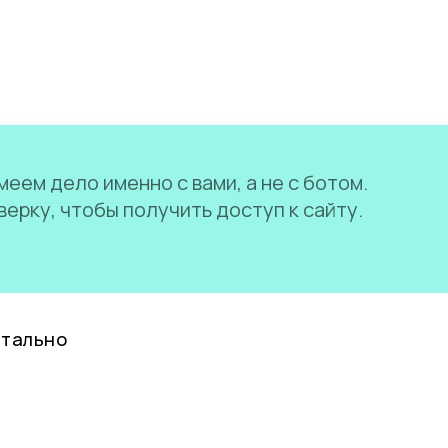
еем дело именно с вами, а не с ботом.
ерку, чтобы получить доступ к сайту.
нтально