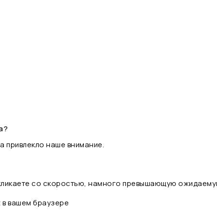
а?
а привлекло наше внимание.
 кликаете со скоростью, намного превышающую ожидаему
t в вашем браузере