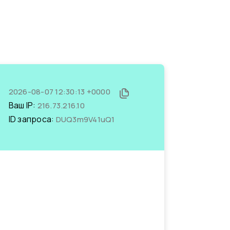
2026-08-07 12:30:13 +0000
Ваш IP:
216.73.216.10
ID запроса:
DUQ3m9V41uQ1