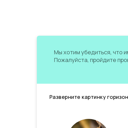
Мы хотим убедиться, что им
Пожалуйста, пройдите пров
Разверните картинку горизо