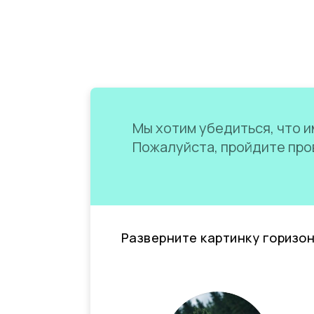
Мы хотим убедиться, что им
Пожалуйста, пройдите пров
Разверните картинку горизо