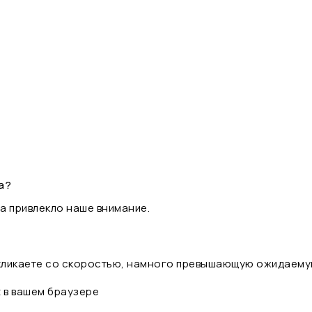
а?
а привлекло наше внимание.
 кликаете со скоростью, намного превышающую ожидаему
t в вашем браузере