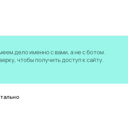
еем дело именно с вами, а не с ботом.
ерку, чтобы получить доступ к сайту.
нтально