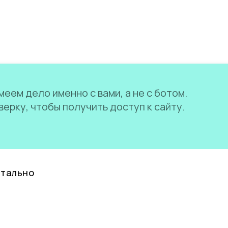
еем дело именно с вами, а не с ботом.
ерку, чтобы получить доступ к сайту.
нтально