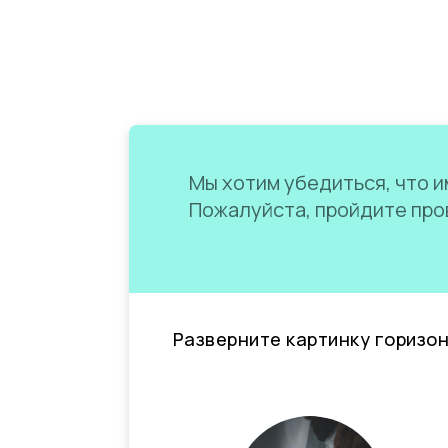
Мы хотим убедиться, что им
Пожалуйста, пройдите пров
Разверните картинку горизо