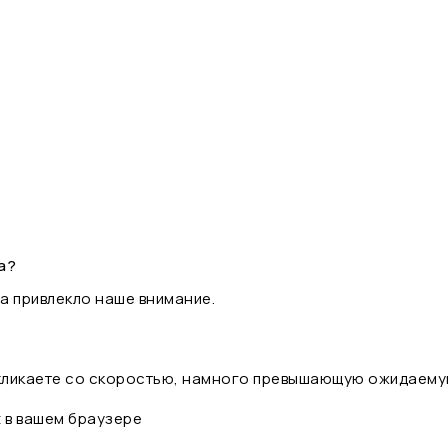
а?
а привлекло наше внимание.
 кликаете со скоростью, намного превышающую ожидаему
t в вашем браузере