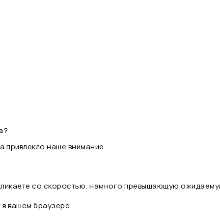
а?
а привлекло наше внимание.
 кликаете со скоростью, намного превышающую ожидаему
t в вашем браузере