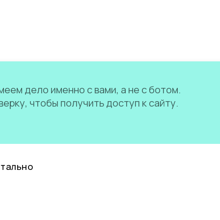
еем дело именно с вами, а не с ботом.
ерку, чтобы получить доступ к сайту.
нтально