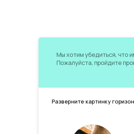
Мы хотим убедиться, что им
Пожалуйста, пройдите пров
Разверните картинку горизо