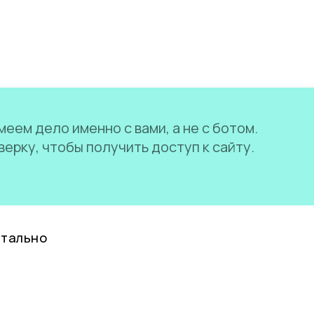
еем дело именно с вами, а не с ботом.
ерку, чтобы получить доступ к сайту.
нтально