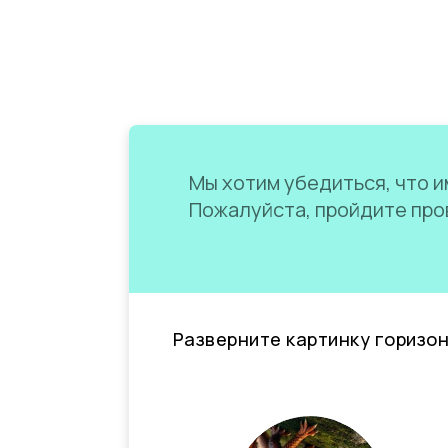
Мы хотим убедиться, что им
Пожалуйста, пройдите пров
Разверните картинку горизо