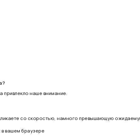
а?
а привлекло наше внимание.
 кликаете со скоростью, намного превышающую ожидаему
t в вашем браузере