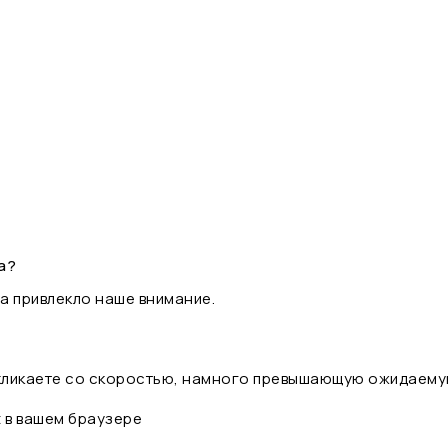
а?
а привлекло наше внимание.
 кликаете со скоростью, намного превышающую ожидаему
t в вашем браузере