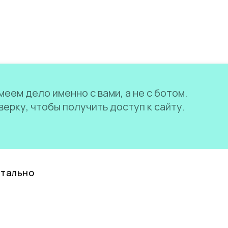
еем дело именно с вами, а не с ботом.
ерку, чтобы получить доступ к сайту.
нтально