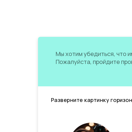
Мы хотим убедиться, что им
Пожалуйста, пройдите пров
Разверните картинку горизо