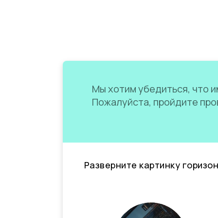
Мы хотим убедиться, что им
Пожалуйста, пройдите пров
Разверните картинку горизо