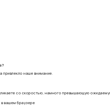
а?
а привлекло наше внимание.
 кликаете со скоростью, намного превышающую ожидаему
t в вашем браузере