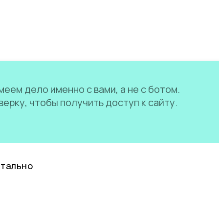
еем дело именно с вами, а не с ботом.
ерку, чтобы получить доступ к сайту.
нтально