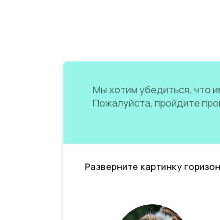
Мы хотим убедиться, что им
Пожалуйста, пройдите пров
Разверните картинку горизо