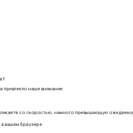
а?
а привлекло наше внимание.
 кликаете со скоростью, намного превышающую ожидаему
t в вашем браузере