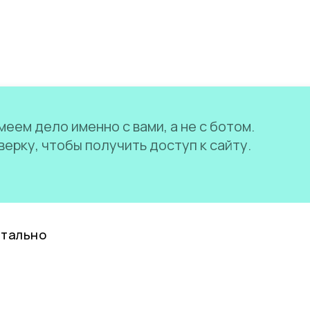
еем дело именно с вами, а не с ботом.
ерку, чтобы получить доступ к сайту.
нтально