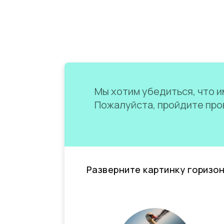
Мы хотим убедиться, что им
Пожалуйста, пройдите пров
Разверните картинку горизо