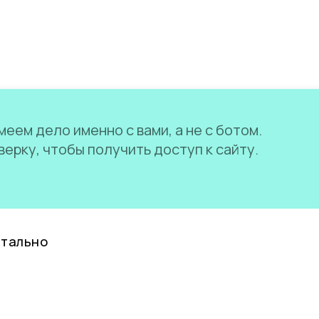
еем дело именно с вами, а не с ботом.
ерку, чтобы получить доступ к сайту.
нтально