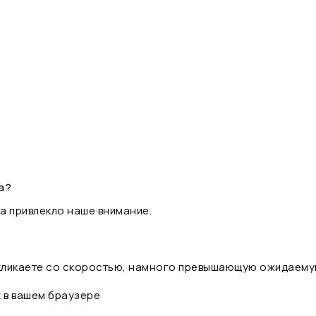
а?
а привлекло наше внимание.
 кликаете со скоростью, намного превышающую ожидаему
t в вашем браузере