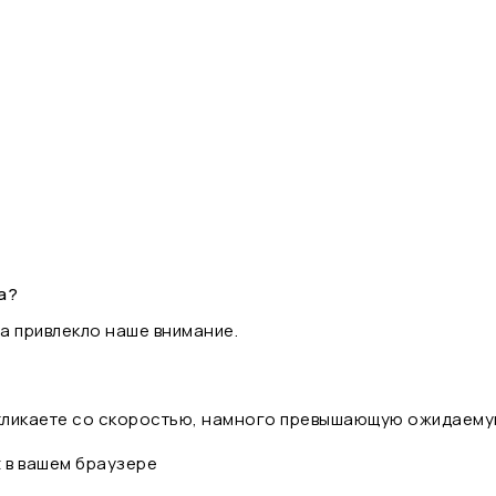
а?
а привлекло наше внимание.
 кликаете со скоростью, намного превышающую ожидаему
t в вашем браузере