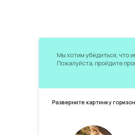
Мы хотим убедиться, что им
Пожалуйста, пройдите пров
Разверните картинку горизо