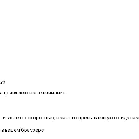
а?
а привлекло наше внимание.
 кликаете со скоростью, намного превышающую ожидаему
t в вашем браузере