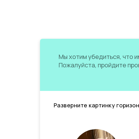
Мы хотим убедиться, что им
Пожалуйста, пройдите пров
Разверните картинку горизо