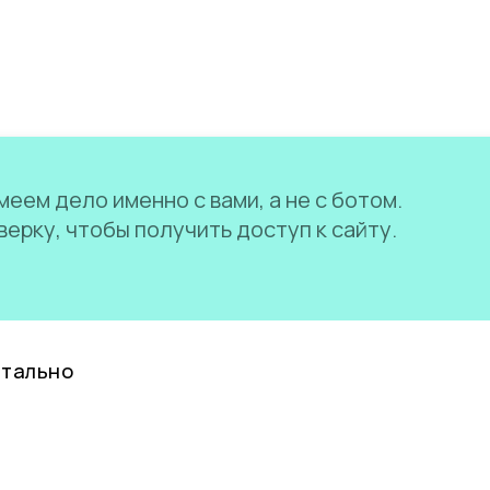
еем дело именно с вами, а не с ботом.
ерку, чтобы получить доступ к сайту.
нтально