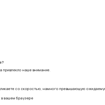
а?
а привлекло наше внимание.
 кликаете со скоростью, намного превышающую ожидаему
t в вашем браузере