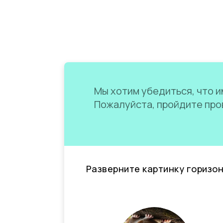
Мы хотим убедиться, что им
Пожалуйста, пройдите пров
Разверните картинку горизо