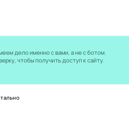
еем дело именно с вами, а не с ботом.
ерку, чтобы получить доступ к сайту.
нтально