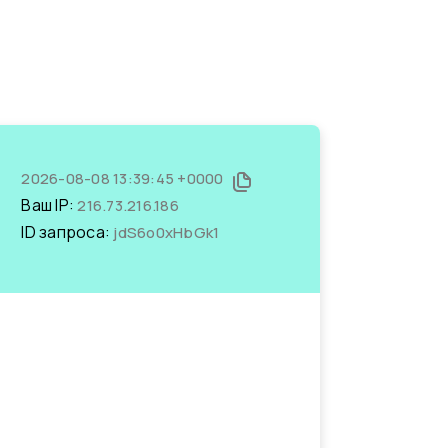
2026-08-08 13:39:45 +0000
Ваш IP:
216.73.216.186
ID запроса:
jdS6o0xHbGk1