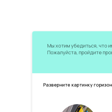
Мы хотим убедиться, что им
Пожалуйста, пройдите пров
Разверните картинку горизо