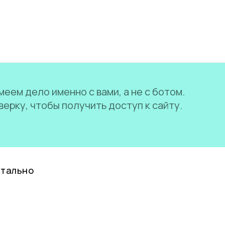
еем дело именно с вами, а не с ботом.
ерку, чтобы получить доступ к сайту.
нтально