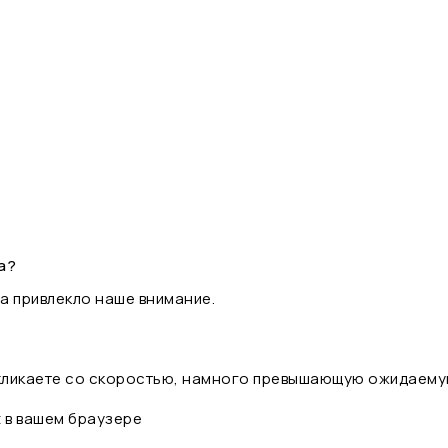
а?
а привлекло наше внимание.
 кликаете со скоростью, намного превышающую ожидаему
t в вашем браузере