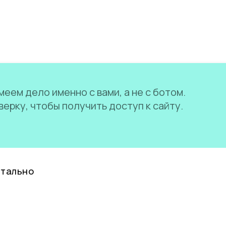
еем дело именно с вами, а не с ботом.
ерку, чтобы получить доступ к сайту.
нтально