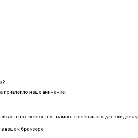
а?
а привлекло наше внимание.
 кликаете со скоростью, намного превышающую ожидаему
t в вашем браузере