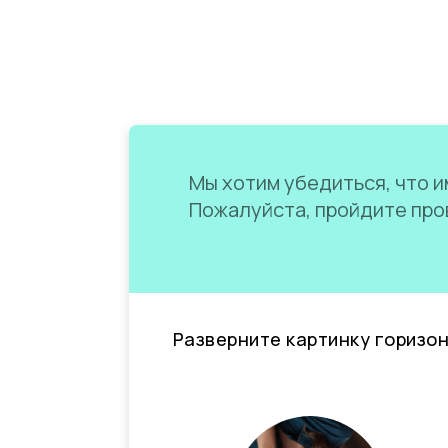
Мы хотим убедиться, что им
Пожалуйста, пройдите пров
Разверните картинку горизо