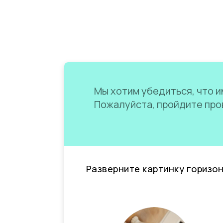
Мы хотим убедиться, что им
Пожалуйста, пройдите пров
Разверните картинку горизо