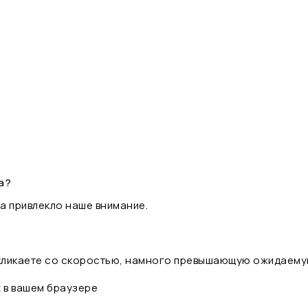
а?
а привлекло наше внимание.
 кликаете со скоростью, намного превышающую ожидаему
t в вашем браузере