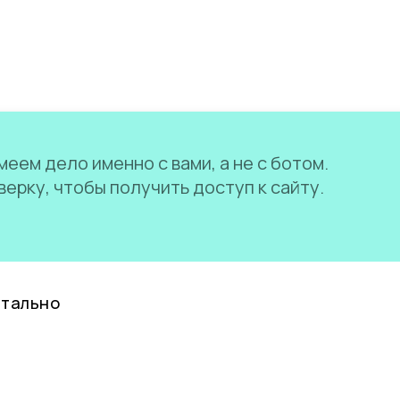
еем дело именно с вами, а не с ботом.
ерку, чтобы получить доступ к сайту.
нтально