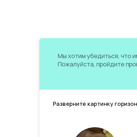
Мы хотим убедиться, что им
Пожалуйста, пройдите пров
Разверните картинку горизо