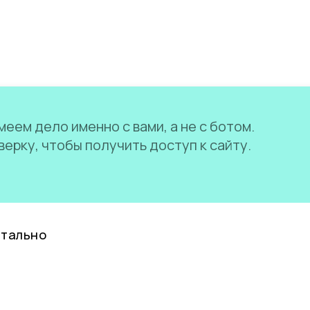
еем дело именно с вами, а не с ботом.
ерку, чтобы получить доступ к сайту.
нтально