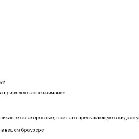
а?
а привлекло наше внимание.
 кликаете со скоростью, намного превышающую ожидаему
t в вашем браузере