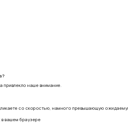
а?
а привлекло наше внимание.
 кликаете со скоростью, намного превышающую ожидаему
t в вашем браузере