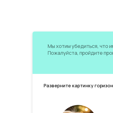
Мы хотим убедиться, что им
Пожалуйста, пройдите пров
Разверните картинку горизо