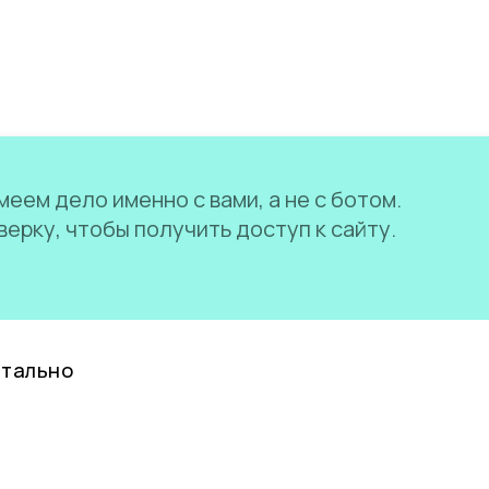
еем дело именно с вами, а не с ботом.
ерку, чтобы получить доступ к сайту.
нтально