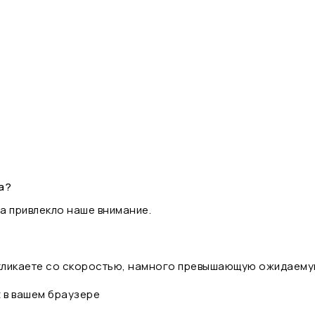
а?
а привлекло наше внимание.
 кликаете со скоростью, намного превышающую ожидаему
t в вашем браузере