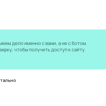
еем дело именно с вами, а не с ботом.
ерку, чтобы получить доступ к сайту.
нтально