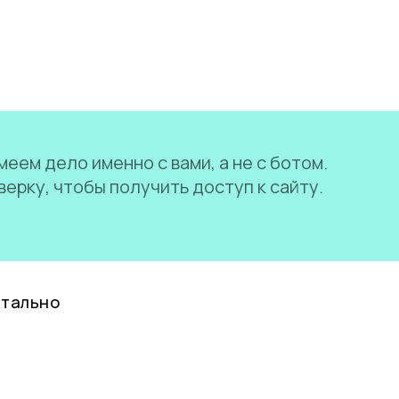
еем дело именно с вами, а не с ботом.
ерку, чтобы получить доступ к сайту.
нтально