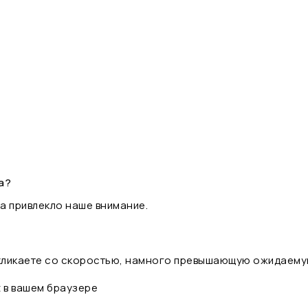
а?
а привлекло наше внимание.
 кликаете со скоростью, намного превышающую ожидаему
t в вашем браузере