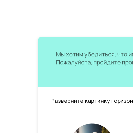
Мы хотим убедиться, что им
Пожалуйста, пройдите пров
Разверните картинку горизо