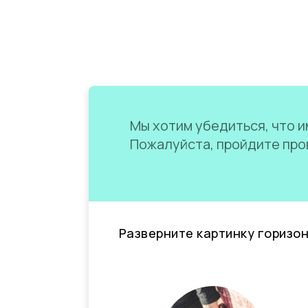
Мы хотим убедиться, что им
Пожалуйста, пройдите пров
Разверните картинку горизо