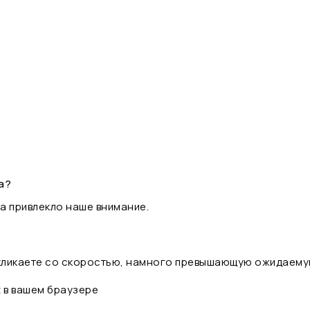
а?
а привлекло наше внимание.
 кликаете со скоростью, намного превышающую ожидаему
t в вашем браузере