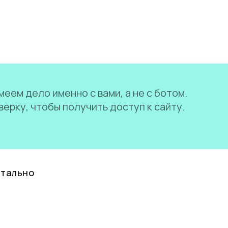
еем дело именно с вами, а не с ботом.
ерку, чтобы получить доступ к сайту.
нтально