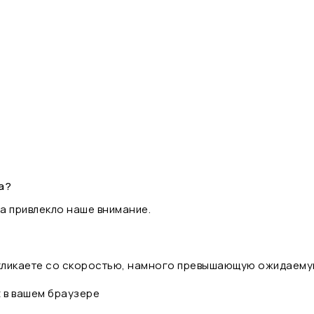
а?
а привлекло наше внимание.
 кликаете со скоростью, намного превышающую ожидаему
t в вашем браузере