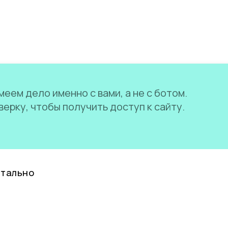
еем дело именно с вами, а не с ботом.
ерку, чтобы получить доступ к сайту.
нтально