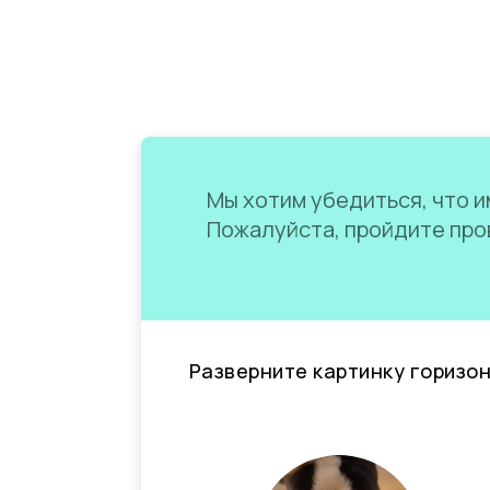
Мы хотим убедиться, что им
Пожалуйста, пройдите пров
Разверните картинку горизо