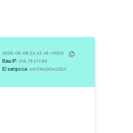
2026-08-06 22:43:48 +0000
Ваш IP:
216.73.217.88
ID запроса:
mhZWu0G4C0U1