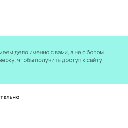
еем дело именно с вами, а не с ботом.
ерку, чтобы получить доступ к сайту.
нтально