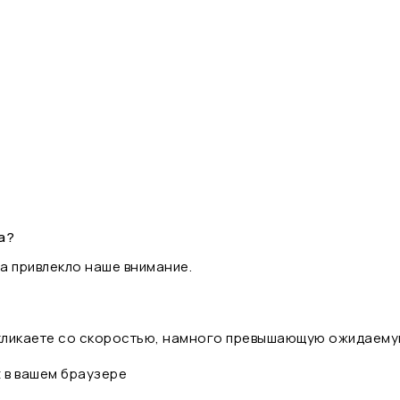
а?
а привлекло наше внимание.
 кликаете со скоростью, намного превышающую ожидаему
t в вашем браузере