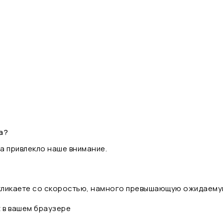
а?
а привлекло наше внимание.
 кликаете со скоростью, намного превышающую ожидаему
t в вашем браузере