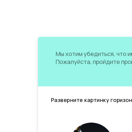
Мы хотим убедиться, что им
Пожалуйста, пройдите пров
Разверните картинку горизо