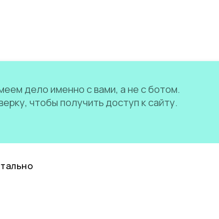
еем дело именно с вами, а не с ботом.
ерку, чтобы получить доступ к сайту.
нтально