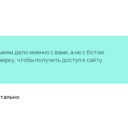
еем дело именно с вами, а не с ботом.
ерку, чтобы получить доступ к сайту.
нтально