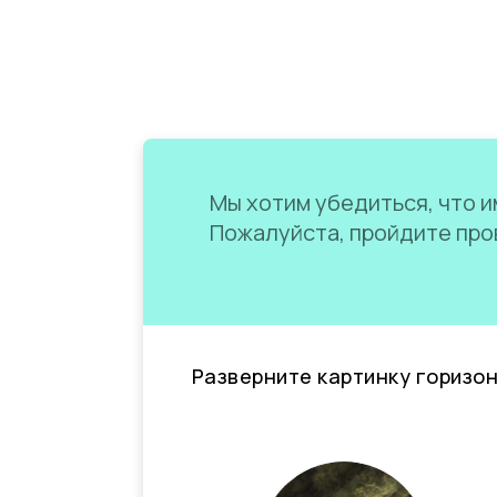
Мы хотим убедиться, что им
Пожалуйста, пройдите пров
Разверните картинку горизо