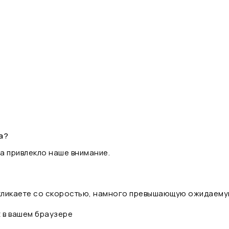
а?
а привлекло наше внимание.
 кликаете со скоростью, намного превышающую ожидаему
t в вашем браузере