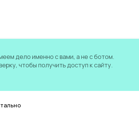
еем дело именно с вами, а не с ботом.
ерку, чтобы получить доступ к сайту.
нтально