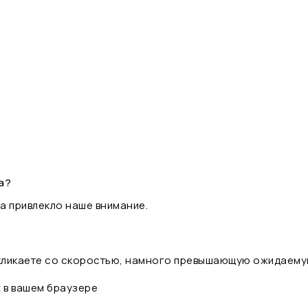
а?
а привлекло наше внимание.
 кликаете со скоростью, намного превышающую ожидаему
t в вашем браузере