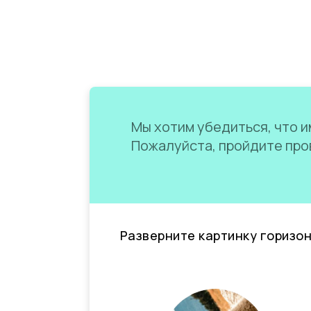
Мы хотим убедиться, что им
Пожалуйста, пройдите пров
Разверните картинку горизо